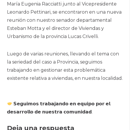
María Eugenia Racciatti junto al Vicepresidente
Leonardo Pettinari, se encontraron en una nueva
reunión con nuestro senador departamental
Esteban Motta y el director de Viviendas y
Urbanismo de la provincia Lucas Crivelli.
Luego de varias reuniones, llevando el tema con
la seriedad del caso a Provincia, seguimos
trabajando en gestionar esta problemática
existente relativa a viviendas, en nuestra localidad.
𝗦𝗲𝗴𝘂𝗶𝗺𝗼𝘀 𝘁𝗿𝗮𝗯𝗮𝗷𝗮𝗻𝗱𝗼 𝗲𝗻 𝗲𝗾𝘂𝗶𝗽𝗼 𝗽𝗼𝗿 𝗲𝗹
𝗱𝗲𝘀𝗮𝗿𝗿𝗼𝗹𝗹𝗼 𝗱𝗲 𝗻𝘂𝗲𝘀𝘁𝗿𝗮 𝗰𝗼𝗺𝘂𝗻𝗶𝗱𝗮𝗱.
Deja una respuesta