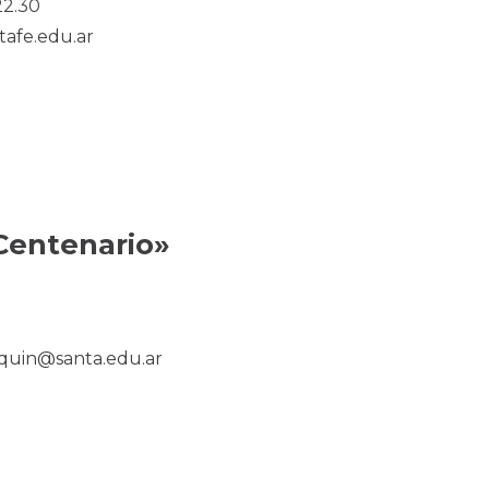
22.30
afe.edu.ar
Centenario»
quin@santa.edu.ar