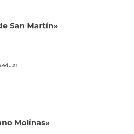
de San Martín»
.edu.ar
ano Molinas»