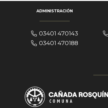
ADMINISTRACIÓN
03401 470143
03401 470188