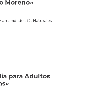
ano Moreno»
Humanidades. Cs. Naturales
ia para Adultos
as»