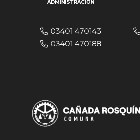
ADMINISTRACIÓN
03401 470143
03401 470188