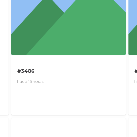
#3486
hace 16 horas
h