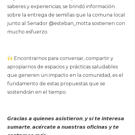
saberes y experiencias; se brindó información
sobre la entrega de semillas que la comuna local
junto al Senador @esteban_motta sostienen con
mucho esfuerzo.
Encontrarnos para conversar, compartir y
apropiarnos de espacios y prácticas saludables
que generen un impacto en la comunidad, es el
fundamento de estas propuestas que se
sostendrán en el tiempo.
𝙂𝙧𝙖𝙘𝙞𝙖𝙨 𝙖 𝙦𝙪𝙞𝙚𝙣𝙚𝙨 𝙖𝙨𝙞𝙨𝙩𝙞𝙚𝙧𝙤𝙣, 𝙮 𝙨𝙞 𝙩𝙚 𝙞𝙣𝙩𝙚𝙧𝙚𝙨𝙖
𝙨𝙪𝙢𝙖𝙧𝙩𝙚, 𝙖𝙘𝙚́𝙧𝙘𝙖𝙩𝙚 𝙖 𝙣𝙪𝙚𝙨𝙩𝙧𝙖𝙨 𝙤𝙛𝙞𝙘𝙞𝙣𝙖𝙨 𝙮 𝙩𝙚