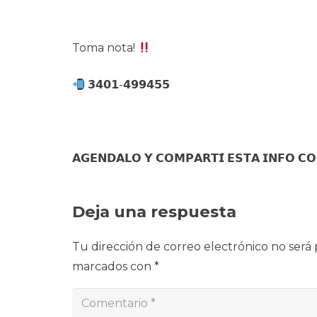
Toma nota!
𝟯𝟰𝟬𝟭-𝟰𝟵𝟵𝟰𝟱𝟱
𝗔𝗚𝗘𝗡𝗗𝗔𝗟𝗢 𝗬 𝗖𝗢𝗠𝗣𝗔𝗥𝗧𝗜́ 𝗘𝗦𝗧𝗔 𝗜𝗡𝗙𝗢 𝗖
Deja una respuesta
Tu dirección de correo electrónico no será 
marcados con
*