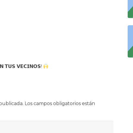
𝗡 𝗧𝗨𝗦 𝗩𝗘𝗖𝗜𝗡𝗢𝗦!
publicada.
Los campos obligatorios están