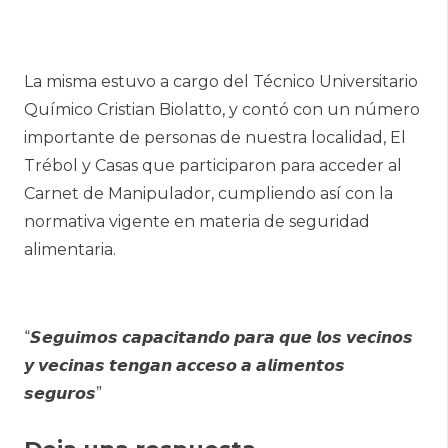
La misma estuvo a cargo del Técnico Universitario
Químico Cristian Biolatto, y contó con un número
importante de personas de nuestra localidad, El
Trébol y Casas que participaron para acceder al
Carnet de Manipulador, cumpliendo así con la
normativa vigente en materia de seguridad
alimentaria.
“𝙎𝙚𝙜𝙪𝙞𝙢𝙤𝙨 𝙘𝙖𝙥𝙖𝙘𝙞𝙩𝙖𝙣𝙙𝙤 𝙥𝙖𝙧𝙖 𝙦𝙪𝙚 𝙡𝙤𝙨 𝙫𝙚𝙘𝙞𝙣𝙤𝙨
𝙮 𝙫𝙚𝙘𝙞𝙣𝙖𝙨 𝙩𝙚𝙣𝙜𝙖𝙣 𝙖𝙘𝙘𝙚𝙨𝙤 𝙖 𝙖𝙡𝙞𝙢𝙚𝙣𝙩𝙤𝙨
𝙨𝙚𝙜𝙪𝙧𝙤𝙨”