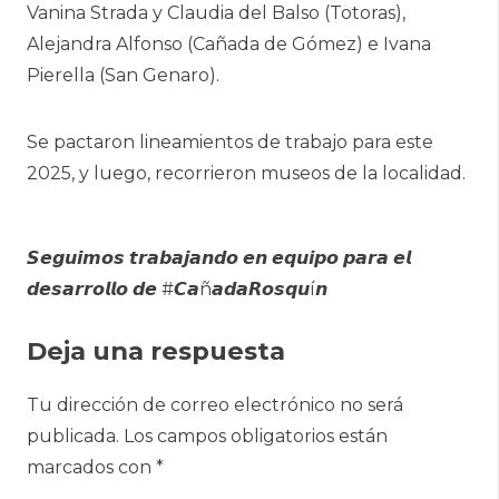
Vanina Strada y Claudia del Balso (Totoras),
Alejandra Alfonso (Cañada de Gómez) e Ivana
Pierella (San Genaro).
Se pactaron lineamientos de trabajo para este
2025, y luego, recorrieron museos de la localidad.
𝙎𝙚𝙜𝙪𝙞𝙢𝙤𝙨 𝙩𝙧𝙖𝙗𝙖𝙟𝙖𝙣𝙙𝙤 𝙚𝙣 𝙚𝙦𝙪𝙞𝙥𝙤 𝙥𝙖𝙧𝙖 𝙚𝙡
𝙙𝙚𝙨𝙖𝙧𝙧𝙤𝙡𝙡𝙤 𝙙𝙚 #𝘾𝙖ñ𝙖𝙙𝙖𝙍𝙤𝙨𝙦𝙪í𝙣
Deja una respuesta
Tu dirección de correo electrónico no será
publicada.
Los campos obligatorios están
marcados con
*