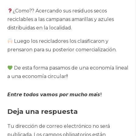
¿Como?? Acercando sus residuos secos
reciclables a las campanas amarillas y azules
distribuidas en la localidad.
Luego los recicladores los clasificaron y
prensaron para su posterior comercialización.
De esta forma pasamos de una economía lineal
a una economía circular!!
𝙀𝙣𝙩𝙧𝙚 𝙩𝙤𝙙𝙤𝙨 𝙫𝙖𝙢𝙤𝙨 𝙥𝙤𝙧 𝙢𝙪𝙘𝙝𝙤 𝙢𝙖́𝙨!!
Deja una respuesta
Tu dirección de correo electrónico no será
publicada.
Los campos obligatorios están