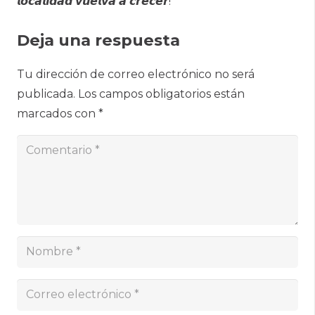
𝙡𝙤𝙘𝙖𝙡𝙞𝙙𝙖𝙙 𝙫𝙪𝙚𝙡𝙫𝙖 𝙖 𝙘𝙧𝙚𝙘𝙚𝙧!
Deja una respuesta
Tu dirección de correo electrónico no será
publicada.
Los campos obligatorios están
marcados con
*