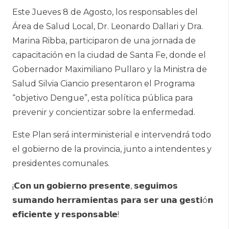
Este Jueves 8 de Agosto, los responsables del
Área de Salud Local, Dr. Leonardo Dallari y Dra.
Marina Ribba, participaron de una jornada de
capacitación en la ciudad de Santa Fe, donde el
Gobernador Maximiliano Pullaro y la Ministra de
Salud Silvia Ciancio presentaron el Programa
“objetivo Dengue”, esta política pública para
prevenir y concientizar sobre la enfermedad.
Este Plan será interministerial e intervendrá todo
el gobierno de la provincia, junto a intendentes y
presidentes comunales.
¡𝗖𝗼𝗻 𝘂𝗻 𝗴𝗼𝗯𝗶𝗲𝗿𝗻𝗼 𝗽𝗿𝗲𝘀𝗲𝗻𝘁𝗲, 𝘀𝗲𝗴𝘂𝗶𝗺𝗼𝘀
𝘀𝘂𝗺𝗮𝗻𝗱𝗼 𝗵𝗲𝗿𝗿𝗮𝗺𝗶𝗲𝗻𝘁𝗮𝘀 𝗽𝗮𝗿𝗮 𝘀𝗲𝗿 𝘂𝗻𝗮 𝗴𝗲𝘀𝘁𝗶ó𝗻
𝗲𝗳𝗶𝗰𝗶𝗲𝗻𝘁𝗲 𝘆 𝗿𝗲𝘀𝗽𝗼𝗻𝘀𝗮𝗯𝗹𝗲!