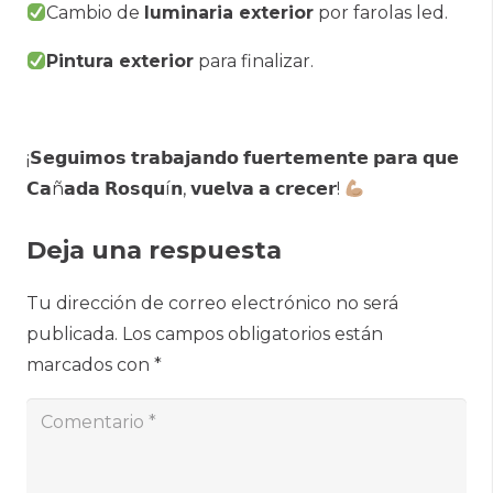
Cambio de
luminaria exterior
por farolas led.
Pintura exterior
para finalizar.
¡𝗦𝗲𝗴𝘂𝗶𝗺𝗼𝘀 𝘁𝗿𝗮𝗯𝗮𝗷𝗮𝗻𝗱𝗼 𝗳𝘂𝗲𝗿𝘁𝗲𝗺𝗲𝗻𝘁𝗲 𝗽𝗮𝗿𝗮 𝗾𝘂𝗲
𝗖𝗮ñ𝗮𝗱𝗮 𝗥𝗼𝘀𝗾𝘂í𝗻, 𝘃𝘂𝗲𝗹𝘃𝗮 𝗮 𝗰𝗿𝗲𝗰𝗲𝗿!
Deja una respuesta
Tu dirección de correo electrónico no será
publicada.
Los campos obligatorios están
marcados con
*