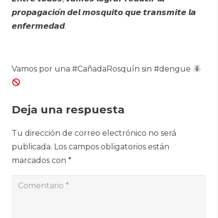
𝙥𝙧𝙤𝙥𝙖𝙜𝙖𝙘𝙞𝙤́𝙣 𝙙𝙚𝙡 𝙢𝙤𝙨𝙦𝙪𝙞𝙩𝙤 𝙦𝙪𝙚 𝙩𝙧𝙖𝙣𝙨𝙢𝙞𝙩𝙚 𝙡𝙖
𝙚𝙣𝙛𝙚𝙧𝙢𝙚𝙙𝙖𝙙.
Vamos por una #CañadaRosquín sin #dengue
Deja una respuesta
Tu dirección de correo electrónico no será
publicada.
Los campos obligatorios están
marcados con
*