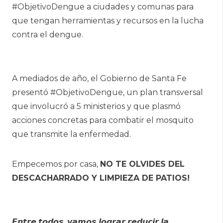
#ObjetivoDengue a ciudades y comunas para
que tengan herramientas y recursos en la lucha
contra el dengue.
A mediados de año, el Gobierno de Santa Fe
presentó #ObjetivoDengue, un plan transversal
que involucró a 5 ministerios y que plasmó
acciones concretas para combatir el mosquito
que transmite la enfermedad.
Empecemos por casa,
NO TE OLVIDES DEL
DESCACHARRADO Y LIMPIEZA DE PATIOS!
𝙀𝙣𝙩𝙧𝙚 𝙩𝙤𝙙𝙤𝙨, 𝙫𝙖𝙢𝙤𝙨 𝙡𝙤𝙜𝙧𝙖𝙧 𝙧𝙚𝙙𝙪𝙘𝙞𝙧 𝙡𝙖