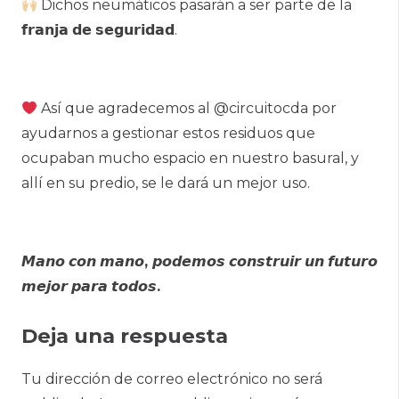
Dichos neumáticos pasarán a ser parte de la
𝗳𝗿𝗮𝗻𝗷𝗮 𝗱𝗲 𝘀𝗲𝗴𝘂𝗿𝗶𝗱𝗮𝗱.
Así que agradecemos al @circuitocda por
ayudarnos a gestionar estos residuos que
ocupaban mucho espacio en nuestro basural, y
allí en su predio, se le dará un mejor uso.
𝙈𝙖𝙣𝙤
𝙘𝙤𝙣
𝙢𝙖𝙣𝙤
,
𝙥𝙤𝙙𝙚𝙢𝙤𝙨
𝙘𝙤𝙣𝙨𝙩𝙧𝙪𝙞𝙧
𝙪𝙣
𝙛𝙪𝙩𝙪𝙧𝙤
𝙢𝙚𝙟𝙤𝙧
𝙥𝙖𝙧𝙖
𝙩𝙤𝙙𝙤𝙨
.
Deja una respuesta
Tu dirección de correo electrónico no será