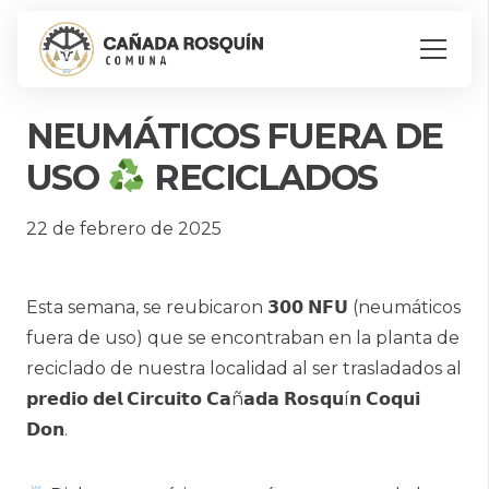
NEUMÁTICOS FUERA DE
USO
RECICLADOS
22 de febrero de 2025
Esta semana, se reubicaron 𝟯𝟬𝟬 𝗡𝗙𝗨 (neumáticos
fuera de uso) que se encontraban en la planta de
reciclado de nuestra localidad al ser trasladados al
𝗽𝗿𝗲𝗱𝗶𝗼 𝗱𝗲𝗹 𝗖𝗶𝗿𝗰𝘂𝗶𝘁𝗼 𝗖𝗮ñ𝗮𝗱𝗮 𝗥𝗼𝘀𝗾𝘂í𝗻 𝗖𝗼𝗾𝘂𝗶
𝗗𝗼𝗻.