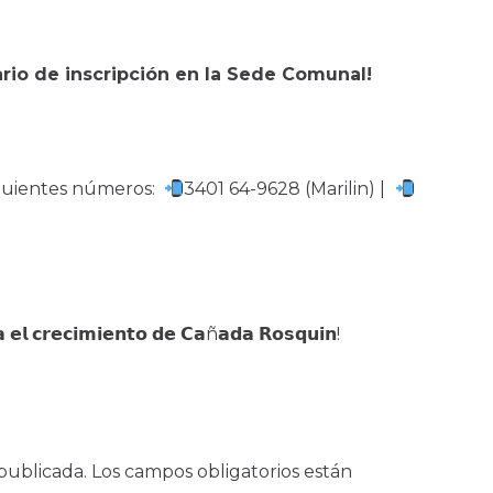
ario de inscripción en la Sede Comunal!
siguientes números:
3401 64-9628 (Marilin) |
 𝗲𝗹 𝗰𝗿𝗲𝗰𝗶𝗺𝗶𝗲𝗻𝘁𝗼 𝗱𝗲 𝗖𝗮ñ𝗮𝗱𝗮 𝗥𝗼𝘀𝗾𝘂𝗶𝗻!
publicada.
Los campos obligatorios están