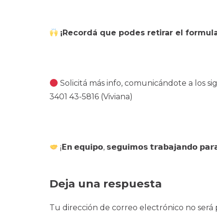
¡Recordá que podes retirar el formul
Solicitá más info, comunicándote a los 
3401 43-5816 (Viviana)
¡𝗘𝗻 𝗲𝗾𝘂𝗶𝗽𝗼, 𝘀𝗲𝗴𝘂𝗶𝗺𝗼𝘀 𝘁𝗿𝗮𝗯𝗮𝗷𝗮𝗻𝗱𝗼 𝗽𝗮𝗿
Deja una respuesta
Tu dirección de correo electrónico no será 