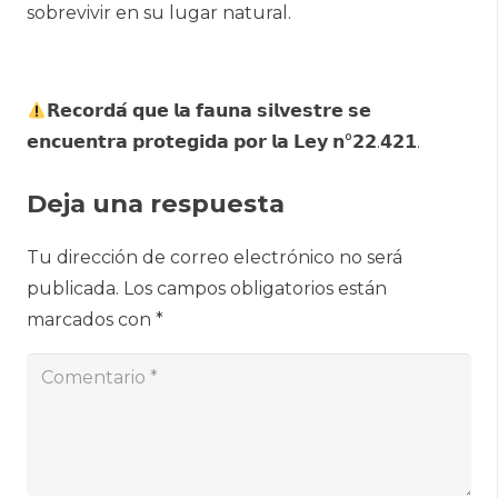
sobrevivir en su lugar natural.
𝗥𝗲𝗰𝗼𝗿𝗱𝗮́ 𝗾𝘂𝗲 𝗹𝗮 𝗳𝗮𝘂𝗻𝗮 𝘀𝗶𝗹𝘃𝗲𝘀𝘁𝗿𝗲 𝘀𝗲
𝗲𝗻𝗰𝘂𝗲𝗻𝘁𝗿𝗮 𝗽𝗿𝗼𝘁𝗲𝗴𝗶𝗱𝗮 𝗽𝗼𝗿 𝗹𝗮 𝗟𝗲𝘆 𝗻°𝟮𝟮.𝟰𝟮𝟭.
Deja una respuesta
Tu dirección de correo electrónico no será
publicada.
Los campos obligatorios están
marcados con
*