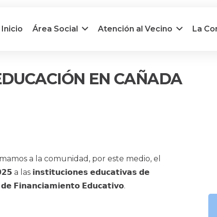
Inicio
Área Social
Atención al Vecino
La C
EDUCACIÓN EN CAÑADA
amos a la comunidad, por este medio, el
𝟮𝟱 a las 𝗶𝗻𝘀𝘁𝗶𝘁𝘂𝗰𝗶𝗼𝗻𝗲𝘀 𝗲𝗱𝘂𝗰𝗮𝘁𝗶𝘃𝗮𝘀 𝗱𝗲
 𝗙𝗶𝗻𝗮𝗻𝗰𝗶𝗮𝗺𝗶𝗲𝗻𝘁𝗼 𝗘𝗱𝘂𝗰𝗮𝘁𝗶𝘃𝗼.