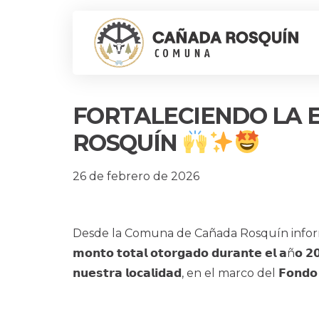
FORTALECIENDO LA 
ROSQUÍN
26 de febrero de 2026
Desde la Comuna de Cañada Rosquín inform
𝗺𝗼𝗻𝘁𝗼 𝘁𝗼𝘁𝗮𝗹 𝗼𝘁𝗼𝗿𝗴𝗮𝗱𝗼 𝗱𝘂𝗿𝗮𝗻𝘁𝗲 𝗲𝗹 𝗮ñ𝗼 𝟮𝟬
𝗻𝘂𝗲𝘀𝘁𝗿𝗮 𝗹𝗼𝗰𝗮𝗹𝗶𝗱𝗮𝗱, en el marco del 𝗙𝗼𝗻𝗱𝗼 𝗱