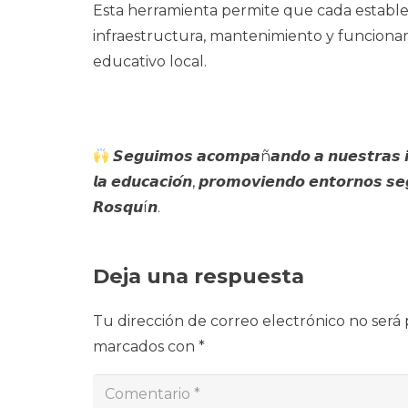
Esta herramienta permite que cada establ
infraestructura, mantenimiento y funcionam
educativo local.
𝙎𝙚𝙜𝙪𝙞𝙢𝙤𝙨 𝙖𝙘𝙤𝙢𝙥𝙖ñ𝙖𝙣𝙙𝙤 𝙖 𝙣𝙪𝙚𝙨𝙩𝙧𝙖𝙨 𝙞𝙣
𝙡𝙖 𝙚𝙙𝙪𝙘𝙖𝙘𝙞𝙤́𝙣, 𝙥𝙧𝙤𝙢𝙤𝙫𝙞𝙚𝙣𝙙𝙤 𝙚𝙣𝙩𝙤𝙧𝙣𝙤𝙨 𝙨
𝙍𝙤𝙨𝙦𝙪í𝙣.
Deja una respuesta
Tu dirección de correo electrónico no será 
marcados con
*