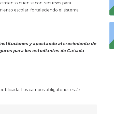
ecimiento cuente con recursos para
iento escolar, fortaleciendo el sistema
𝙩𝙞𝙩𝙪𝙘𝙞𝙤𝙣𝙚𝙨 𝙮 𝙖𝙥𝙤𝙨𝙩𝙖𝙣𝙙𝙤 𝙖𝙡 𝙘𝙧𝙚𝙘𝙞𝙢𝙞𝙚𝙣𝙩𝙤 𝙙𝙚
𝙜𝙪𝙧𝙤𝙨 𝙥𝙖𝙧𝙖 𝙡𝙤𝙨 𝙚𝙨𝙩𝙪𝙙𝙞𝙖𝙣𝙩𝙚𝙨 𝙙𝙚 𝘾𝙖ñ𝙖𝙙𝙖
publicada.
Los campos obligatorios están