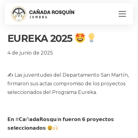
EUREKA 2025
4 de junio de 2025
✍️ Las juventudes del Departamento San Martín,
firmaron sus actas compromiso de los proyectos
seleccionados del Programa Eureka.
𝗘𝗻 #𝗖𝗮ñ𝗮𝗱𝗮𝗥𝗼𝘀𝗾𝘂í𝗻 𝗳𝘂𝗲𝗿𝗼𝗻 𝟲 𝗽𝗿𝗼𝘆𝗲𝗰𝘁𝗼𝘀
𝘀𝗲𝗹𝗲𝗰𝗰𝗶𝗼𝗻𝗮𝗱𝗼𝘀