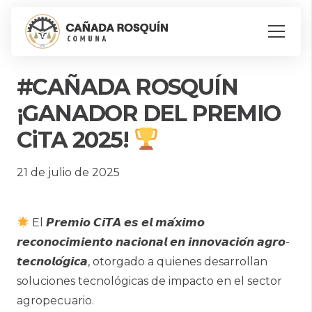
#CAÑADA ROSQUÍN
¡GANADOR DEL PREMIO
CiTA 2025!
21 de julio de 2025
El 𝙋𝙧𝙚𝙢𝙞𝙤 𝘾𝙞𝙏𝘼 𝙚𝙨 𝙚𝙡 𝙢𝙖́𝙭𝙞𝙢𝙤
𝙧𝙚𝙘𝙤𝙣𝙤𝙘𝙞𝙢𝙞𝙚𝙣𝙩𝙤 𝙣𝙖𝙘𝙞𝙤𝙣𝙖𝙡 𝙚𝙣 𝙞𝙣𝙣𝙤𝙫𝙖𝙘𝙞𝙤́𝙣 𝙖𝙜𝙧𝙤-
𝙩𝙚𝙘𝙣𝙤𝙡𝙤́𝙜𝙞𝙘𝙖, otorgado a quienes desarrollan
soluciones tecnológicas de impacto en el sector
agropecuario.