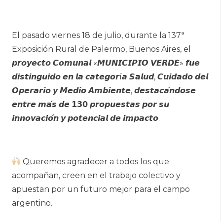
El pasado viernes 18 de julio, durante la 137ª
Exposición Rural de Palermo, Buenos Aires, el
𝙥𝙧𝙤𝙮𝙚𝙘𝙩𝙤 𝘾𝙤𝙢𝙪𝙣𝙖𝙡 «𝙈𝙐𝙉𝙄𝘾𝙄𝙋𝙄𝙊 𝙑𝙀𝙍𝘿𝙀» 𝙛𝙪𝙚
𝙙𝙞𝙨𝙩𝙞𝙣𝙜𝙪𝙞𝙙𝙤 𝙚𝙣 𝙡𝙖 𝙘𝙖𝙩𝙚𝙜𝙤𝙧í𝙖 𝙎𝙖𝙡𝙪𝙙, 𝘾𝙪𝙞𝙙𝙖𝙙𝙤 𝙙𝙚𝙡
𝙊𝙥𝙚𝙧𝙖𝙧𝙞𝙤 𝙮 𝙈𝙚𝙙𝙞𝙤 𝘼𝙢𝙗𝙞𝙚𝙣𝙩𝙚, 𝙙𝙚𝙨𝙩𝙖𝙘𝙖́𝙣𝙙𝙤𝙨𝙚
𝙚𝙣𝙩𝙧𝙚 𝙢𝙖́𝙨 𝙙𝙚 𝟭𝟯𝟬 𝙥𝙧𝙤𝙥𝙪𝙚𝙨𝙩𝙖𝙨 𝙥𝙤𝙧 𝙨𝙪
𝙞𝙣𝙣𝙤𝙫𝙖𝙘𝙞𝙤́𝙣 𝙮 𝙥𝙤𝙩𝙚𝙣𝙘𝙞𝙖𝙡 𝙙𝙚 𝙞𝙢𝙥𝙖𝙘𝙩𝙤.
Queremos agradecer a todos los que
acompañan, creen en el trabajo colectivo y
apuestan por un futuro mejor para el campo
argentino.