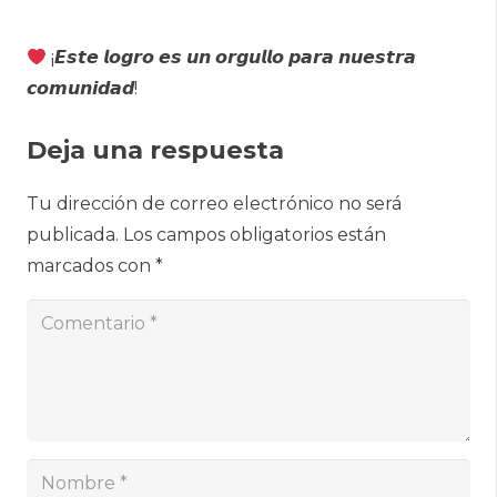
¡𝙀𝙨𝙩𝙚 𝙡𝙤𝙜𝙧𝙤 𝙚𝙨 𝙪𝙣 𝙤𝙧𝙜𝙪𝙡𝙡𝙤 𝙥𝙖𝙧𝙖 𝙣𝙪𝙚𝙨𝙩𝙧𝙖
𝙘𝙤𝙢𝙪𝙣𝙞𝙙𝙖𝙙!
Deja una respuesta
Tu dirección de correo electrónico no será
publicada.
Los campos obligatorios están
marcados con
*