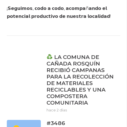
¡𝗦𝗲𝗴𝘂𝗶𝗺𝗼𝘀, 𝗰𝗼𝗱𝗼 𝗮 𝗰𝗼𝗱𝗼, 𝗮𝗰𝗼𝗺𝗽𝗮ñ𝗮𝗻𝗱𝗼 𝗲𝗹
𝗽𝗼𝘁𝗲𝗻𝗰𝗶𝗮𝗹 𝗽𝗿𝗼𝗱𝘂𝗰𝘁𝗶𝘃𝗼 𝗱𝗲 𝗻𝘂𝗲𝘀𝘁𝗿𝗮 𝗹𝗼𝗰𝗮𝗹𝗶𝗱𝗮𝗱!
LA COMUNA DE
CAÑADA ROSQUÍN
RECIBIÓ CAMPANAS
PARA LA RECOLECCIÓN
DE MATERIALES
RECICLABLES Y UNA
COMPOSTERA
COMUNITARIA
hace 2 días
#3486