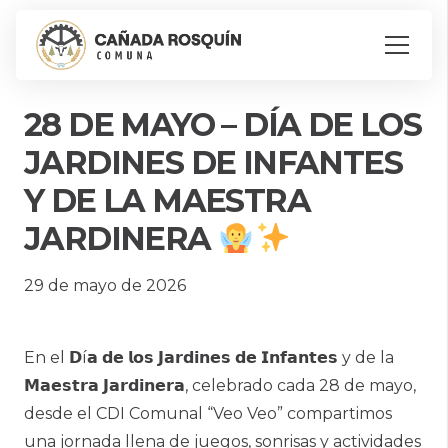
28 DE MAYO – DÍA DE LOS
JARDINES DE INFANTES
Y DE LA MAESTRA
JARDINERA
29 de mayo de 2026
En el 𝗗í𝗮 𝗱𝗲 𝗹𝗼𝘀 𝗝𝗮𝗿𝗱𝗶𝗻𝗲𝘀 𝗱𝗲 𝗜𝗻𝗳𝗮𝗻𝘁𝗲𝘀 y de la
𝗠𝗮𝗲𝘀𝘁𝗿𝗮 𝗝𝗮𝗿𝗱𝗶𝗻𝗲𝗿𝗮, celebrado cada 28 de mayo,
desde el CDI Comunal “Veo Veo” compartimos
una jornada llena de juegos, sonrisas y actividades