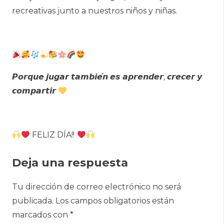
recreativas junto a nuestros niños y niñas.
𝙋𝙤𝙧𝙦𝙪𝙚 𝙟𝙪𝙜𝙖𝙧 𝙩𝙖𝙢𝙗𝙞𝙚́𝙣 𝙚𝙨 𝙖𝙥𝙧𝙚𝙣𝙙𝙚𝙧, 𝙘𝙧𝙚𝙘𝙚𝙧 𝙮
𝙘𝙤𝙢𝙥𝙖𝙧𝙩𝙞𝙧
FELIZ DÍA!!
Deja una respuesta
Tu dirección de correo electrónico no será
publicada.
Los campos obligatorios están
marcados con
*