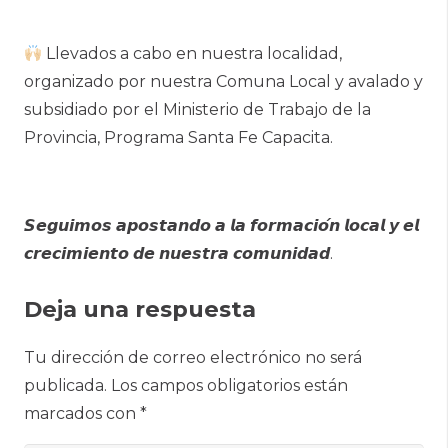
Llevados a cabo en nuestra localidad,
organizado por nuestra Comuna Local y avalado y
subsidiado por el Ministerio de Trabajo de la
Provincia, Programa Santa Fe Capacita.
𝙎𝙚𝙜𝙪𝙞𝙢𝙤𝙨 𝙖𝙥𝙤𝙨𝙩𝙖𝙣𝙙𝙤 𝙖 𝙡𝙖 𝙛𝙤𝙧𝙢𝙖𝙘𝙞𝙤́𝙣 𝙡𝙤𝙘𝙖𝙡 𝙮 𝙚𝙡
𝙘𝙧𝙚𝙘𝙞𝙢𝙞𝙚𝙣𝙩𝙤 𝙙𝙚 𝙣𝙪𝙚𝙨𝙩𝙧𝙖 𝙘𝙤𝙢𝙪𝙣𝙞𝙙𝙖𝙙.
Deja una respuesta
Tu dirección de correo electrónico no será
publicada.
Los campos obligatorios están
marcados con
*