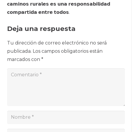
𝗰𝗮𝗺𝗶𝗻𝗼𝘀 𝗿𝘂𝗿𝗮𝗹𝗲𝘀 𝗲𝘀 𝘂𝗻𝗮 𝗿𝗲𝘀𝗽𝗼𝗻𝘀𝗮𝗯𝗶𝗹𝗶𝗱𝗮𝗱
𝗰𝗼𝗺𝗽𝗮𝗿𝘁𝗶𝗱𝗮 𝗲𝗻𝘁𝗿𝗲 𝘁𝗼𝗱𝗼𝘀.
Deja una respuesta
Tu dirección de correo electrónico no será
publicada.
Los campos obligatorios están
marcados con
*