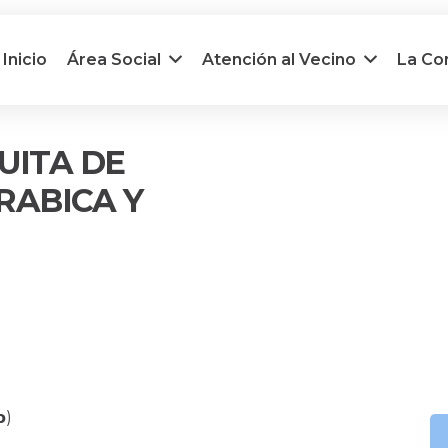
Inicio
Área Social
Atención al Vecino
La C
UITA DE
RABICA Y
𝗼)