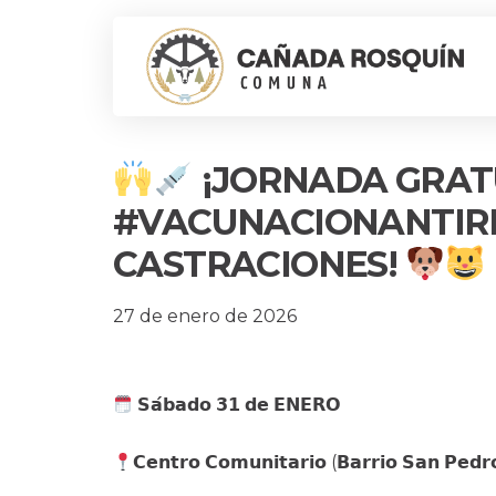
¡JORNADA GRAT
#VACUNACIONANTIR
CASTRACIONES!
27 de enero de 2026
𝗦𝗮́𝗯𝗮𝗱𝗼 𝟯𝟭 𝗱𝗲 𝗘𝗡𝗘𝗥𝗢
𝗖𝗲𝗻𝘁𝗿𝗼 𝗖𝗼𝗺𝘂𝗻𝗶𝘁𝗮𝗿𝗶𝗼 (𝗕𝗮𝗿𝗿𝗶𝗼 𝗦𝗮𝗻 𝗣𝗲𝗱𝗿