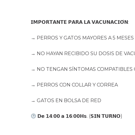
𝗜𝗠𝗣𝗢𝗥𝗧𝗔𝗡𝗧𝗘 𝗣𝗔𝗥𝗔 𝗟𝗔 𝗩𝗔𝗖𝗨𝗡𝗔𝗖𝗜𝗢́𝗡:
→ PERROS Y GATOS MAYORES A 5 MESES
→ NO HAYAN RECIBIDO SU DOSIS DE VA
→ NO TENGAN SÍNTOMAS COMPATIBLES
→ PERROS CON COLLAR Y CORREA
→ GATOS EN BOLSA DE RED
𝗗𝗲 𝟭𝟰:𝟬𝟬 𝗮 𝟭𝟲:𝟬𝟬𝗛𝘀. (𝗦𝗜𝗡 𝗧𝗨𝗥𝗡𝗢)