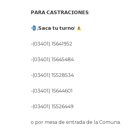
𝗣𝗔𝗥𝗔 𝗖𝗔𝗦𝗧𝗥𝗔𝗖𝗜𝗢𝗡𝗘𝗦:
¡𝗦𝗮𝗰𝗮 𝘁𝘂 𝘁𝘂𝗿𝗻𝗼!
-(03401) 15641952
-(03401) 15645484
-(03401) 15528534
-(03401) 15644601
-(03401) 15526449
o por mesa de entrada de la Comuna.