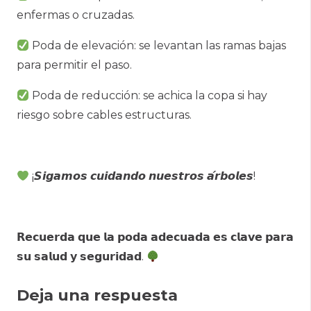
enfermas o cruzadas.
Poda de elevación: se levantan las ramas bajas
para permitir el paso.
Poda de reducción: se achica la copa si hay
riesgo sobre cables estructuras.
¡𝙎𝙞𝙜𝙖𝙢𝙤𝙨 𝙘𝙪𝙞𝙙𝙖𝙣𝙙𝙤 𝙣𝙪𝙚𝙨𝙩𝙧𝙤𝙨 𝙖́𝙧𝙗𝙤𝙡𝙚𝙨!
𝗥𝗲𝗰𝘂𝗲𝗿𝗱𝗮 𝗾𝘂𝗲 𝗹𝗮 𝗽𝗼𝗱𝗮 𝗮𝗱𝗲𝗰𝘂𝗮𝗱𝗮 𝗲𝘀 𝗰𝗹𝗮𝘃𝗲 𝗽𝗮𝗿𝗮
𝘀𝘂 𝘀𝗮𝗹𝘂𝗱 𝘆 𝘀𝗲𝗴𝘂𝗿𝗶𝗱𝗮𝗱.
Deja una respuesta