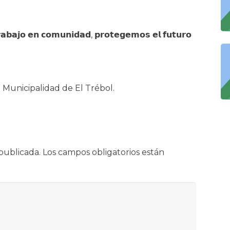
𝗿𝗮𝗯𝗮𝗷𝗼 𝗲𝗻 𝗰𝗼𝗺𝘂𝗻𝗶𝗱𝗮𝗱, 𝗽𝗿𝗼𝘁𝗲𝗴𝗲𝗺𝗼𝘀 𝗲𝗹 𝗳𝘂𝘁𝘂𝗿𝗼
 Municipalidad de El Trébol.
publicada.
Los campos obligatorios están