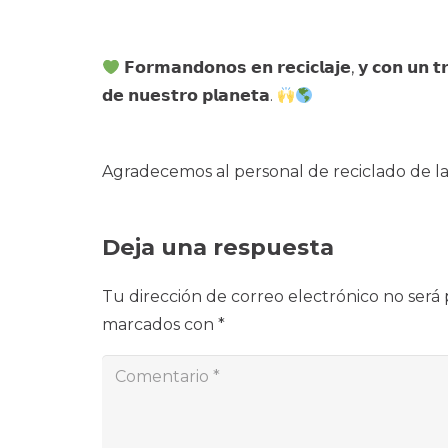
𝗙𝗼𝗿𝗺𝗮‌𝗻𝗱𝗼𝗻𝗼𝘀 𝗲𝗻 𝗿𝗲𝗰𝗶𝗰𝗹𝗮𝗷𝗲, 𝘆 𝗰𝗼𝗻 𝘂𝗻 𝘁
𝗱𝗲 𝗻𝘂𝗲𝘀𝘁𝗿𝗼 𝗽𝗹𝗮𝗻𝗲𝘁𝗮.
Agradecemos al personal de reciclado de la
Deja una respuesta
Tu dirección de correo electrónico no será 
marcados con
*