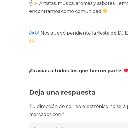
☝
Artistas, música, aromas y sabores… e
encontrarnos como comunidad
Nos quedó pendiente la fiesta de DJ E
¡𝗚𝗿𝗮𝗰𝗶𝗮𝘀 𝗮 𝘁𝗼𝗱𝗼𝘀 𝗹𝗼𝘀 𝗾𝘂𝗲 𝗳𝘂𝗲𝗿𝗼𝗻 𝗽𝗮𝗿𝘁𝗲!
Deja una respuesta
Tu dirección de correo electrónico no será 
marcados con
*