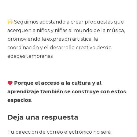
Seguimos apostando a crear propuestas que
acerquen a niños y niñas al mundo de la música,
promoviendo la expresión artística, la
coordinación y el desarrollo creativo desde
edades tempranas.
𝗣𝗼𝗿𝗾𝘂𝗲 𝗲𝗹 𝗮𝗰𝗰𝗲𝘀𝗼 𝗮 𝗹𝗮 𝗰𝘂𝗹𝘁𝘂𝗿𝗮 𝘆 𝗮𝗹
𝗮𝗽𝗿𝗲𝗻𝗱𝗶𝘇𝗮𝗷𝗲 𝘁𝗮𝗺𝗯𝗶𝗲́𝗻 𝘀𝗲 𝗰𝗼𝗻𝘀𝘁𝗿𝘂𝘆𝗲 𝗰𝗼𝗻 𝗲𝘀𝘁𝗼𝘀
𝗲𝘀𝗽𝗮𝗰𝗶𝗼𝘀.
Deja una respuesta
Tu dirección de correo electrónico no será