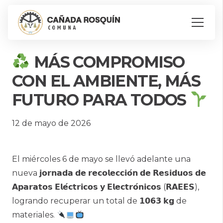
MÁS COMPROMISO
CON EL AMBIENTE, MÁS
FUTURO PARA TODOS
12 de mayo de 2026
El miércoles 6 de mayo se llevó adelante una
nueva 𝗷𝗼𝗿𝗻𝗮𝗱𝗮 𝗱𝗲 𝗿𝗲𝗰𝗼𝗹𝗲𝗰𝗰𝗶𝗼́𝗻 𝗱𝗲 𝗥𝗲𝘀𝗶𝗱𝘂𝗼𝘀 𝗱𝗲
𝗔𝗽𝗮𝗿𝗮𝘁𝗼𝘀 𝗘𝗹𝗲́𝗰𝘁𝗿𝗶𝗰𝗼𝘀 𝘆 𝗘𝗹𝗲𝗰𝘁𝗿𝗼́𝗻𝗶𝗰𝗼𝘀 (𝗥𝗔𝗘𝗘𝗦),
logrando recuperar un total de 𝟭𝟬𝟲𝟯 𝗸𝗴 de
materiales.